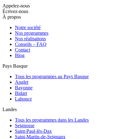
Appelez-nous
Écrivez-nous
À propos
Notre société
Nos programmes
Nos réalisations
Conseils – FAQ
Contact
Blog
Pays Basque
Tous les programmes au Pays Basque
Anglet
Bayonne
Bidart
Lahonce
Landes
Tous les programmes dans les Landes
Seignosse
Saint-Paul-lès-Dax
Saint-Martin-de-Seignanx