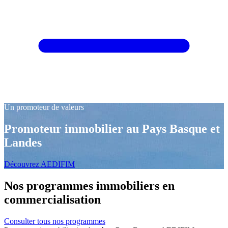
Un promoteur
d
e
v
a
l
e
u
r
s
Promoteur immobilier au Pays Basque et
Landes
Découvrez AEDIFIM
Nos programmes immobiliers
en
commercialisation
Consulter tous nos programmes