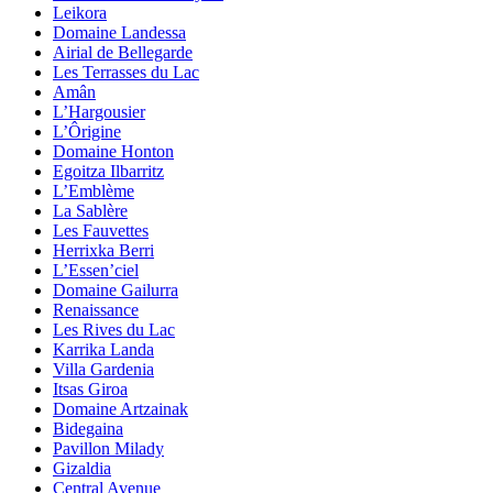
Leikora
Domaine Landessa
Airial de Bellegarde
Les Terrasses du Lac
Amân
L’Hargousier
L’Ôrigine
Domaine Honton
Egoitza Ilbarritz
L’Emblème
La Sablère
Les Fauvettes
Herrixka Berri
L’Essen’ciel
Domaine Gailurra
Renaissance
Les Rives du Lac
Karrika Landa
Villa Gardenia
Itsas Giroa
Domaine Artzainak
Bidegaina
Pavillon Milady
Gizaldia
Central Avenue