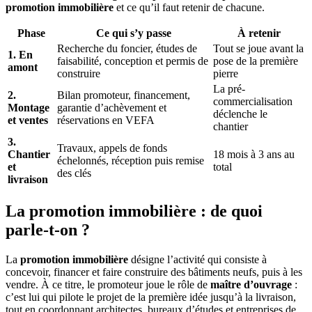
promotion immobilière
et ce qu’il faut retenir de chacune.
Phase
Ce qui s’y passe
À retenir
Recherche du foncier, études de
Tout se joue avant la
1. En
faisabilité, conception et permis de
pose de la première
amont
construire
pierre
La pré-
2.
Bilan promoteur, financement,
commercialisation
Montage
garantie d’achèvement et
déclenche le
et ventes
réservations en VEFA
chantier
3.
Travaux, appels de fonds
Chantier
18 mois à 3 ans au
échelonnés, réception puis remise
et
total
des clés
livraison
La promotion immobilière : de quoi
parle-t-on ?
La
promotion immobilière
désigne l’activité qui consiste à
concevoir, financer et faire construire des bâtiments neufs, puis à les
vendre. À ce titre, le promoteur joue le rôle de
maître d’ouvrage
:
c’est lui qui pilote le projet de la première idée jusqu’à la livraison,
tout en coordonnant architectes, bureaux d’études et entreprises de