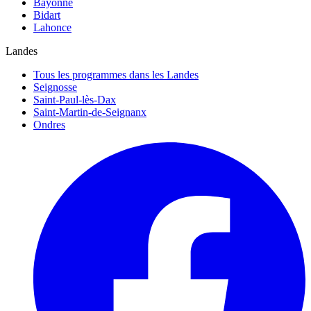
Bayonne
Bidart
Lahonce
Landes
Tous les programmes dans les Landes
Seignosse
Saint-Paul-lès-Dax
Saint-Martin-de-Seignanx
Ondres