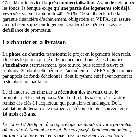
C’est là qu’intervient la
pré-commercialisation
. Avant de débloquer
les fonds, la banque exige
qu’une partie des logements soit déjà
réservée
, souvent autour de 40 à 50 %. Ce seuil déclenche la
garantie financière d’achèvement, obligatoire en VEFA, qui assure
aux acheteurs que leur logement sera terminé même en cas de
défaillance du promoteur.
Le chantier et la livraison
La
phase de chantier
transforme le projet en logements bien réels.
Une fois le permis purgé et le financement bouclé, les
travaux
s’enchaînent
: terrassement, gros œuvre, puis second œuvre et
finitions. Pendant cette période, l’acquéreur en VEFA règle son bien
par appels de fonds échelonnés, dont le rythme suit l’avancement et
reste plafonné par la loi.
Le chantier se termine par la
réception des travaux
entre le
promoteur et les entreprises. Vient enfin la livraison, c’est-à-dire la
remise des clés à l’acquéreur, qui peut alors emménager. De la
validation du terrain à ce moment, il s’écoule le plus souvent entre
18 mois et 3 ans
.
Le conseil d’Aedifim : à chaque étape, demandez à votre promoteur
où en est précisément le projet. Permis purgé, financement obtenu,
garantie d’achèvement en place : ces jalons sont vos meilleurs