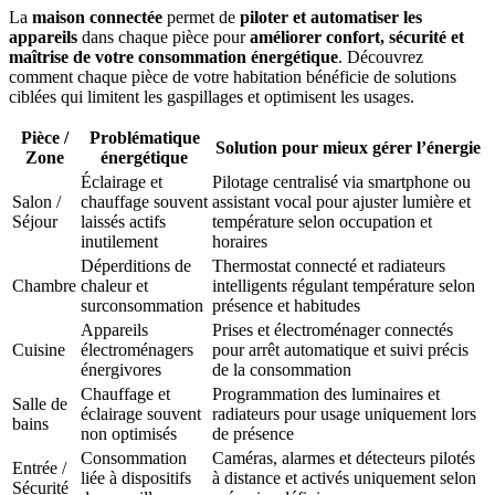
La
maison connectée
permet de
piloter et automatiser les
appareils
dans chaque pièce pour
améliorer confort, sécurité et
maîtrise de votre consommation énergétique
. Découvrez
comment chaque pièce de votre habitation bénéficie de solutions
ciblées qui limitent les gaspillages et optimisent les usages.
Pièce /
Problématique
Solution pour mieux gérer l’énergie
Zone
énergétique
Éclairage et
Pilotage centralisé via smartphone ou
Salon /
chauffage souvent
assistant vocal pour ajuster lumière et
Séjour
laissés actifs
température selon occupation et
inutilement
horaires
Déperditions de
Thermostat connecté et radiateurs
Chambre
chaleur et
intelligents régulant température selon
surconsommation
présence et habitudes
Appareils
Prises et électroménager connectés
Cuisine
électroménagers
pour arrêt automatique et suivi précis
énergivores
de la consommation
Chauffage et
Programmation des luminaires et
Salle de
éclairage souvent
radiateurs pour usage uniquement lors
bains
non optimisés
de présence
Consommation
Caméras, alarmes et détecteurs pilotés
Entrée /
liée à dispositifs
à distance et activés uniquement selon
Sécurité