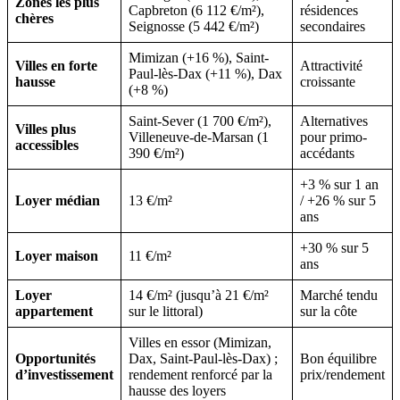
Zones les plus
Capbreton (6 112 €/m²),
résidences
chères
Seignosse (5 442 €/m²)
secondaires
Mimizan (+16 %), Saint-
Villes en forte
Attractivité
Paul-lès-Dax (+11 %), Dax
hausse
croissante
(+8 %)
Saint-Sever (1 700 €/m²),
Alternatives
Villes plus
Villeneuve-de-Marsan (1
pour primo-
accessibles
390 €/m²)
accédants
+3 % sur 1 an
Loyer médian
13 €/m²
/ +26 % sur 5
ans
+30 % sur 5
Loyer maison
11 €/m²
ans
Loyer
14 €/m² (jusqu’à 21 €/m²
Marché tendu
appartement
sur le littoral)
sur la côte
Villes en essor (Mimizan,
Opportunités
Dax, Saint-Paul-lès-Dax) ;
Bon équilibre
d’investissement
rendement renforcé par la
prix/rendement
hausse des loyers