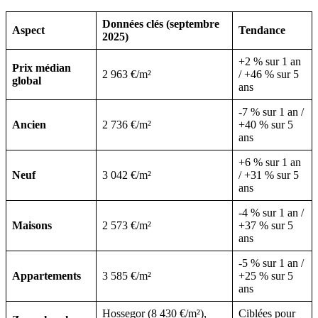
Données clés (septembre
Aspect
Tendance
2025)
+2 % sur 1 an
Prix médian
2 963 €/m²
/ +46 % sur 5
global
ans
-7 % sur 1 an /
Ancien
2 736 €/m²
+40 % sur 5
ans
+6 % sur 1 an
Neuf
3 042 €/m²
/ +31 % sur 5
ans
-4 % sur 1 an /
Maisons
2 573 €/m²
+37 % sur 5
ans
-5 % sur 1 an /
Appartements
3 585 €/m²
+25 % sur 5
ans
Hossegor (8 430 €/m²),
Ciblées pour