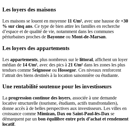
Les loyers des maisons
Les maisons se louent en moyenne
11 €/m²
, avec une hausse de
+30
% sur cinq ans
. Ce type de bien attire les familles en recherche
d’espace et de qualité de vie, notamment dans les communes
périurbaines proches de
Bayonne
ou
Mont-de-Marsan
.
Les loyers des appartements
Les
appartements
, plus nombreux sur le
littoral
, affichent un loyer
médian de
14 €/m²
, avec des pics à
21 €/m²
dans les zones les plus
tendues comme
Seignosse
ou
Hossegor
. Ces niveaux renforcent
l’attrait des biens destinés à la location saisonnière ou étudiante.
Une rentabilité soutenue pour les investisseurs
La
progression continue des loyers
, associée à une demande
locative structurelle (tourisme, étudiants, actifs transfrontaliers),
donne accès à de belles perspectives aux investisseurs. Les villes en
croissance comme
Mimizan, Dax ou Saint-Paul-lès-Dax
se
démarquent par un
bon équilibre entre prix d’achat et rendement
locatif
.