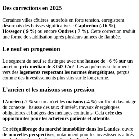
Des corrections en 2025
Certaines villes côtières, autrefois en forte tension, enregistrent
désormais des baisses significatives :
Capbreton (-16 %)
,
Hossegor (-9 %)
ou encore
Ondres (-7 %)
. Cette correction traduit
une forme de stabilisation après plusieurs années de flambée.
Le neuf en progression
Le segment du neuf se distingue avec une
hausse
de
+6 % sur un
an
et un
prix médian
de
3 042 €/m²
. Les acquéreurs se tournent
vers des
logements respectant les normes énergétiques
, perçus
comme des investissements plus sûrs sur le long terme.
L’ancien et les maisons sous pression
L’ancien
(-7 % sur un an) et les
maisons
(-4 %) souffrent davantage
du contexte : hausse des taux d’intérêt, travaux énergétiques
obligatoires et budgets des ménages contraints. Cela
crée des
opportunités pour les acheteurs patients et attentifs
.
Ce
rééquilibrage du marché
immobilier dans les Landes
, ouvre
de
nouvelles perspectives
, notamment pour les investisseurs attirés