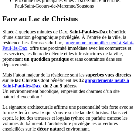
Proximité des principales villes : Dax/Saint-Vincent-de-
Paul/Saint-Geours-de-Maremne/Soustons
Face au Lac de Christus
Située à quelques minutes de Dax,
Saint-Paul-lès-Dax
bénéficie
d’une situation géographique privilégiée. À l’entrée de la ville, la
résidence Les Terrasses du Lac,
programme immobilier neuf à Saint-
Paul-lès-Dax
, offre une proximité immédiate avec les commerces et
les services, les lieux de détente et les infrastructures de la ville,
promettant
un quotidien pratique
et sans contraintes dans ses
déplacements.
Mais l’atout majeur de la résidence sont les
superbes vues directes
sur le lac Christus
dont bénéficient les
32
appartements neufs à
Saint-Paul-lès-Dax
du 2 au 5 pièces.
Un environnement bucolique, empreint des charmes d’un site
naturel d’exception !
La signature architecturale affirme une personnalité très forte avec sa
forme « fer à cheval » qui s’ouvre sur le lac de Christus. Dans cet
esprit, le jeu des terrasses et loggias rythme en parfaite osmose les
volumes du bâtiment. L’architecture privilégie les ouvertures
ensoleillées sur le
décor naturel
environnant.