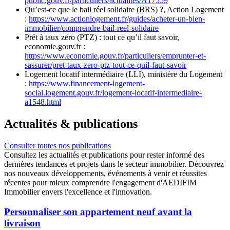
public.gouv.fr/particuliers/actualites/A17559
Qu’est-ce que le bail réel solidaire (BRS) ?, Action Logement
:
https://www.actionlogement.fr/guides/acheter-un-bien-
immobilier/comprendre-bail-reel-solidaire
Prêt à taux zéro (PTZ) : tout ce qu’il faut savoir,
economie.gouv.fr :
https://www.economie.gouv.fr/particuliers/emprunter-et-
sassurer/pret-taux-zero-ptz-tout-ce-quil-faut-savoir
Logement locatif intermédiaire (LLI), ministère du Logement
:
https://www.financement-logement-
social.logement.gouv.fr/logement-locatif-intermediaire-
a1548.html
Actualités
& publications
Consulter toutes nos publications
Consultez les actualités et publications pour rester informé des
dernières tendances et projets dans le secteur immobilier. Découvrez
nos nouveaux développements, événements à venir et réussites
récentes pour mieux comprendre l'engagement d'AEDIFIM
Immobilier envers l'excellence et l'innovation.
Personnaliser son appartement neuf avant la
livraison