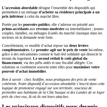
L’accession abordable
désigne l’ensemble des dispositifs qui
permettent à un ménage
d’acheter sa résidence principale à un
prix inférieur
à celui du marché libre.
Portée par les
pouvoirs publics
, elle s’adresse en priorité aux
primo-accédants
aux
revenus modestes
ou intermédiaires : jeunes
couples, familles, ou ménages écartés du marché classique dans les
secteurs où la demande reste forte.
Concrètement, ce modèle d’achat repose sur
deux leviers
complémentaires
. Le
premier agit sur le prix de vente
lui-même,
grâce à des mécanismes comme le bail réel solidaire qui dissocie le
terrain du logement.
Le second
réduit le coût global du
financement
, via des prêts aidés et une fiscalité allégée. Ces
solutions se combinent souvent entre elles pour
maximiser votre
pouvoir d’achat immobilier
.
Bon à savoir : chez Aedifim, nous pratiquons des prix de vente
cohérents. Notre dispositif d’accession abordable s’inscrit dans cette
logique de promoteur engagé sur son territoire, soucieux de
permettre aux habitants de la Côte basque et des Landes de se loger
près de chez eux, là où ils ont leurs attaches.
Les principaux dispositifs pour devenir