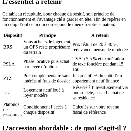
L’essentiel à retenir
Ce tableau récapitule, pour chaque dispositif, son principe de
fonctionnement et l’avantage clé à garder en tête, afin de repérer en
un coup d’œil celui qui correspond le mieux à votre situation.
Dispositif
Principe
À retenir
Vous achetez le logement,
Prix réduit de 20 à 40 %,
BRS
un OFS reste propriétaire
redevance mensuelle modérée
du terrain
TVA à 5,5 % et exonération
Phase locative puis achat
PSLA
de taxe foncière pendant 15
par levée d’option
ans
Prêt complémentaire sans
Jusqu’à 50 % du coût d’un
PTZ
intérêts ni frais de dossier
appartement neuf financé
Réservé à l’investissement via
Logement neuf loué à
LLI
une société, pas à l’achat de
loyer modéré
sa résidence
Plafonds
Conditionnent l’accès à
Calculés sur votre revenu
de
chaque dispositif
fiscal de référence
ressources
L’accession abordable : de quoi s’agit-il ?