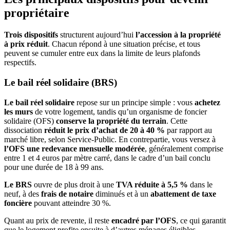
propriétaire
Trois dispositifs
structurent aujourd’hui
l’accession à la propriété
à prix réduit
. Chacun répond à une situation précise, et tous
peuvent se cumuler entre eux dans la limite de leurs plafonds
respectifs.
Le bail réel solidaire (BRS)
Le bail réel solidaire
repose sur un principe simple : vous
achetez
les murs
de votre logement, tandis qu’un organisme de foncier
solidaire (OFS)
conserve la propriété du terrain
. Cette
dissociation
réduit le prix d’achat de 20 à 40 %
par rapport au
marché libre, selon Service-Public. En contrepartie, vous versez à
l’OFS une redevance mensuelle modérée
, généralement comprise
entre 1 et 4 euros par mètre carré, dans le cadre d’un bail conclu
pour une durée de 18 à 99 ans.
Le BRS
ouvre de plus droit à une
TVA réduite à 5,5 %
dans le
neuf, à des
frais de notaire
diminués et à un
abattement de taxe
foncière
pouvant atteindre 30 %.
Quant au prix de revente, il reste
encadré par l’OFS
, ce qui garantit
que le logement profite ensuite à d’autres ménages éligibles.