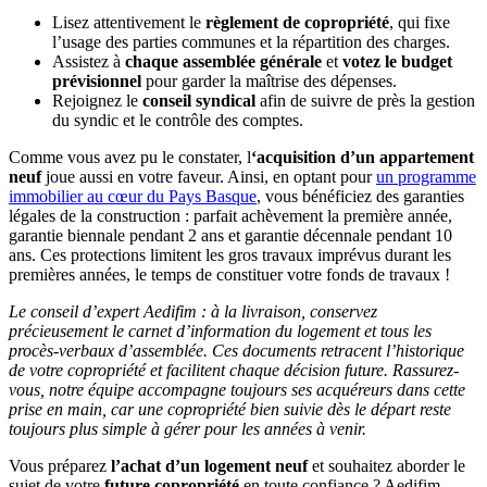
Lisez attentivement le
règlement de copropriété
, qui fixe
l’usage des parties communes et la répartition des charges.
Assistez à
chaque assemblée générale
et
votez le budget
prévisionnel
pour garder la maîtrise des dépenses.
Rejoignez le
conseil syndical
afin de suivre de près la gestion
du syndic et le contrôle des comptes.
Comme vous avez pu le constater, l
‘acquisition d’un appartement
neuf
joue aussi en votre faveur. Ainsi, en optant pour
un programme
immobilier au cœur du Pays Basque
, vous bénéficiez des garanties
légales de la construction : parfait achèvement la première année,
garantie biennale pendant 2 ans et garantie décennale pendant 10
ans. Ces protections limitent les gros travaux imprévus durant les
premières années, le temps de constituer votre fonds de travaux !
Le conseil d’expert Aedifim : à la livraison, conservez
précieusement le carnet d’information du logement et tous les
procès-verbaux d’assemblée. Ces documents retracent l’historique
de votre copropriété et facilitent chaque décision future. Rassurez-
vous, notre équipe accompagne toujours ses acquéreurs dans cette
prise en main, car une copropriété bien suivie dès le départ reste
toujours plus simple à gérer pour les années à venir.
Vous préparez
l’achat d’un logement neuf
et souhaitez aborder le
sujet de votre
future copropriété
en toute confiance ? Aedifim,