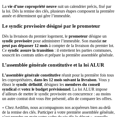
La
vie d’une copropriété neuve
suit un calendrier précis, fixé par
la loi. Dès la remise des clés, plusieurs étapes composent la première
année et déterminent qui gère l’immeuble.
Le syndic provisoire désigné par le promoteur
Dès la livraison du premier logement, le
promoteur
désigne un
syndic provisoire
pour administrer l’immeuble. Son mandat
ne
peut pas dépasser 12 mois
à compter de la livraison du premier lot.
Ce
syndic assure la transition
: il entretient les parties communes,
souscrit les contrats utiles et prépare la première assemblée générale.
L’assemblée générale constitutive et la loi ALUR
L’assemblée générale constitutive
réunit pour la première fois tous
les copropriétaires,
dans les 12 mois suivant la livraison
. Vous y
élisez le
syndic définitif
, désignez les
membres du conseil
syndical
et
votez le budget prévisionnel
. La loi ALUR impose
d’ailleurs de mettre le syndic provisoire en concurrence : au moins
un autre contrat doit vous être présenté, afin de comparer les offres.
« Chez Aedifim, nous accompagnons nos acquéreurs bien au-delà
de la remise des clés. Participer à votre première assemblée générale,
c’est prendre en main votre cadre de vie dès le départ », rappelle