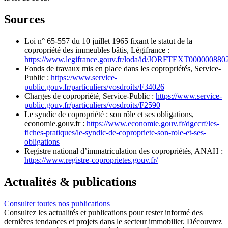
Sources
Loi n° 65-557 du 10 juillet 1965 fixant le statut de la
copropriété des immeubles bâtis, Légifrance :
https://www.legifrance.gouv.fr/loda/id/JORFTEXT000000880
Fonds de travaux mis en place dans les copropriétés, Service-
Public :
https://www.service-
public.gouv.fr/particuliers/vosdroits/F34026
Charges de copropriété, Service-Public :
https://www.service-
public.gouv.fr/particuliers/vosdroits/F2590
Le syndic de copropriété : son rôle et ses obligations,
economie.gouv.fr :
https://www.economie.gouv.fr/dgccrf/les-
fiches-pratiques/le-syndic-de-copropriete-son-role-et-ses-
obligations
Registre national d’immatriculation des copropriétés, ANAH :
https://www.registre-coproprietes.gouv.fr/
Actualités
& publications
Consulter toutes nos publications
Consultez les actualités et publications pour rester informé des
dernières tendances et projets dans le secteur immobilier. Découvrez